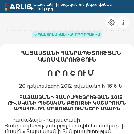
Հայաստանի իրավական տեղեկատվական
ARLIS
համակարգ
ՊԱՇՏՈՆԱԿԱՆ ԻՆԿՈՐՊՈՐԱՑԻԱ
ՀԱՅԱՍՏԱՆԻ ՀԱՆՐԱՊԵՏՈՒԹՅԱՆ
ԿԱՌԱՎԱՐՈՒԹՅՈՒՆ
Ո Ր Ո Շ ՈՒ Մ
20 դեկտեմբերի 2012 թվականի N 1616-Ն
ՀԱՅԱՍՏԱՆԻ ՀԱՆՐԱՊԵՏՈՒԹՅԱՆ 2013
ԹՎԱԿԱՆԻ ՊԵՏԱԿԱՆ ԲՅՈՒՋԵԻ ԿԱՏԱՐՈՒՄՆ
ԱՊԱՀՈՎՈՂ ՄԻՋՈՑԱՌՈՒՄՆԵՐԻ ՄԱՍԻՆ
Համաձայն «Հայաստանի
Հանրապետության բյուջետային համակարգի
մասին» Հայաստանի Հանրապետության