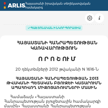
Հայաստանի իրավական տեղեկատվական
ARLIS
համակարգ
ՊԱՇՏՈՆԱԿԱՆ ԻՆԿՈՐՊՈՐԱՑԻԱ
ՀԱՅԱՍՏԱՆԻ ՀԱՆՐԱՊԵՏՈՒԹՅԱՆ
ԿԱՌԱՎԱՐՈՒԹՅՈՒՆ
Ո Ր Ո Շ ՈՒ Մ
20 դեկտեմբերի 2012 թվականի N 1616-Ն
ՀԱՅԱՍՏԱՆԻ ՀԱՆՐԱՊԵՏՈՒԹՅԱՆ 2013
ԹՎԱԿԱՆԻ ՊԵՏԱԿԱՆ ԲՅՈՒՋԵԻ ԿԱՏԱՐՈՒՄՆ
ԱՊԱՀՈՎՈՂ ՄԻՋՈՑԱՌՈՒՄՆԵՐԻ ՄԱՍԻՆ
Համաձայն «Հայաստանի
Հանրապետության բյուջետային համակարգի
մասին» Հայաստանի Հանրապետության