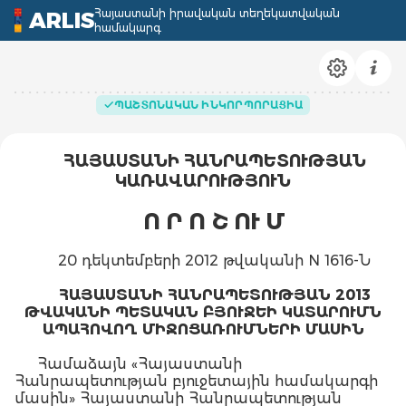
Հայաստանի իրավական տեղեկատվական
ARLIS
համակարգ
ՊԱՇՏՈՆԱԿԱՆ ԻՆԿՈՐՊՈՐԱՑԻԱ
ՀԱՅԱՍՏԱՆԻ ՀԱՆՐԱՊԵՏՈՒԹՅԱՆ
ԿԱՌԱՎԱՐՈՒԹՅՈՒՆ
Ո Ր Ո Շ ՈՒ Մ
20 դեկտեմբերի 2012 թվականի N 1616-Ն
ՀԱՅԱՍՏԱՆԻ ՀԱՆՐԱՊԵՏՈՒԹՅԱՆ 2013
ԹՎԱԿԱՆԻ ՊԵՏԱԿԱՆ ԲՅՈՒՋԵԻ ԿԱՏԱՐՈՒՄՆ
ԱՊԱՀՈՎՈՂ ՄԻՋՈՑԱՌՈՒՄՆԵՐԻ ՄԱՍԻՆ
Համաձայն «Հայաստանի
Հանրապետության բյուջետային համակարգի
մասին» Հայաստանի Հանրապետության