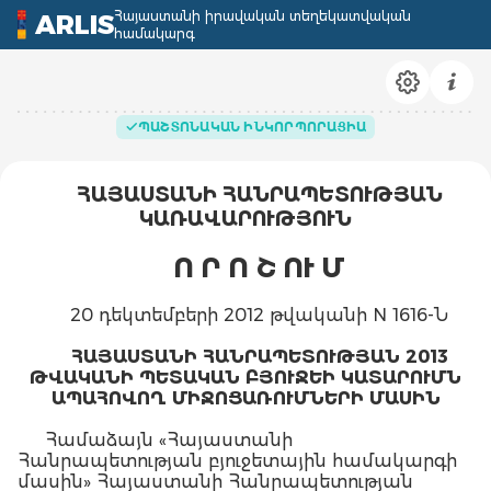
Հայաստանի իրավական տեղեկատվական
ARLIS
համակարգ
ՊԱՇՏՈՆԱԿԱՆ ԻՆԿՈՐՊՈՐԱՑԻԱ
ՀԱՅԱՍՏԱՆԻ ՀԱՆՐԱՊԵՏՈՒԹՅԱՆ
ԿԱՌԱՎԱՐՈՒԹՅՈՒՆ
Ո Ր Ո Շ ՈՒ Մ
20 դեկտեմբերի 2012 թվականի N 1616-Ն
ՀԱՅԱՍՏԱՆԻ ՀԱՆՐԱՊԵՏՈՒԹՅԱՆ 2013
ԹՎԱԿԱՆԻ ՊԵՏԱԿԱՆ ԲՅՈՒՋԵԻ ԿԱՏԱՐՈՒՄՆ
ԱՊԱՀՈՎՈՂ ՄԻՋՈՑԱՌՈՒՄՆԵՐԻ ՄԱՍԻՆ
Համաձայն «Հայաստանի
Հանրապետության բյուջետային համակարգի
մասին» Հայաստանի Հանրապետության