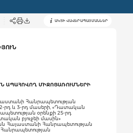
ԱԿՏԻ ՎԱՎԵՐԱՊԱՅՄԱՆՆԵՐ
ԹՅՈՒՆ
ՄՆ ԱՊԱՀՈՎՈՂ ՄԻՋՈՑԱՌՈՒՄՆԵՐԻ
այաստանի Հանրապետության
ի 2-րդ և 3-րդ մասերի, «Դատական
պետության օրենքի 25-րդ
տական բյուջեի մասին»
խան Հայաստանի Հանրապետության
ի Հանրապետության