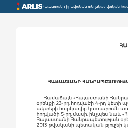
ARLIS
Հայաստանի իրավական տեղեկատվական հա
ՀԱ
ՀԱՅԱՍՏԱՆԻ ՀԱՆՐԱՊԵՏՈՒԹՅԱ
Համաձայն «Հայաստանի Հանրապ
օրենքի 23-րդ հոդվածի 4-րդ կետի պ
ակտերի հարկադիր կատարումն ապ
հոդվածի 5-րդ մասի, ինչպես նաև
Հայաստանի Հանրապետության օրե
2013 թվականի պետական բյուջեի