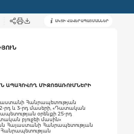
ԱԿՏԻ ՎԱՎԵՐԱՊԱՅՄԱՆՆԵՐ
ԹՅՈՒՆ
ՄՆ ԱՊԱՀՈՎՈՂ ՄԻՋՈՑԱՌՈՒՄՆԵՐԻ
այաստանի Հանրապետության
ի 2-րդ և 3-րդ մասերի, «Դատական
պետության օրենքի 25-րդ
տական բյուջեի մասին»
խան Հայաստանի Հանրապետության
ի Հանրապետության