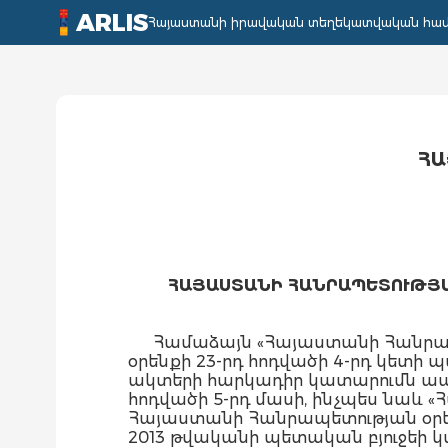
ARLIS
Հայաստանի իրավական տեղեկատվական հա
ՀԱ
ՀԱՅԱՍՏԱՆԻ ՀԱՆՐԱՊԵՏՈՒԹՅԱ
Համաձայն «Հայաստանի Հանրապ
օրենքի 23-րդ հոդվածի 4-րդ կետի պ
ակտերի հարկադիր կատարումն ապ
հոդվածի 5-րդ մասի, ինչպես նաև
Հայաստանի Հանրապետության օրե
2013 թվականի պետական բյուջեի