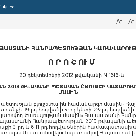
մակարգ
ՅԱՍՏԱՆԻ ՀԱՆՐԱՊԵՏՈՒԹՅԱՆ ԿԱՌԱՎԱՐՈՒ
Ո Ր Ո Շ ՈՒ Մ
20 դեկտեմբերի 2012 թվականի N 1616-Ն
Ն 2013 ԹՎԱԿԱՆԻ ՊԵՏԱԿԱՆ ԲՅՈՒՋԵԻ ԿԱՏԱՐՈՒ
ՄԱՍԻՆ
ետության բյուջետային համակարգի մասին» Հ
ահանջի, 19-րդ հոդվածի 3-րդ կետի, 23-րդ հոդված
ահովող ծառայության մասին» Հայաստանի Հանրա
 «Հայաստանի Հանրապետության 2013 թվականի պե
նքի 3-րդ և 6-11-րդ հոդվածներին համապատաս
 կատարումն ապահովելու նպատակով Հայաստան