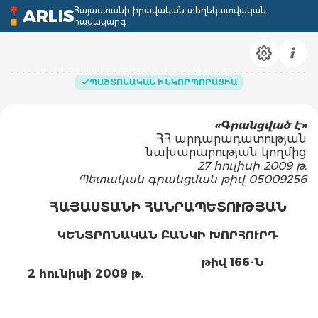
Հայաստանի իրավական տեղեկատվական
ARLIS
համակարգ
ՊԱՇՏՈՆԱԿԱՆ ԻՆԿՈՐՊՈՐԱՑԻԱ
«
Գ
րանցված է»
ՀՀ արդարադատության
նախարարության կողմից
27 հուլիսի 2009 թ.
Պետական գրանցման թիվ 05009256
ՀԱՅԱՍՏԱՆԻ ՀԱՆՐԱՊԵՏՈՒԹՅԱՆ
ԿԵՆՏՐՈՆԱԿԱՆ ԲԱՆԿԻ ԽՈՐՀՈՒՐԴ
թիվ 166-Ն
2 հունիսի 2009 թ.