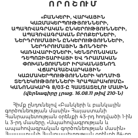
Ո Ր Ո Շ ՈՒ Մ
«ԲԱՆԿԵՐԻ, ՎԱՐԿԱՅԻՆ
ԿԱԶՄԱԿԵՐՊՈՒԹՅՈՒՆՆԵՐԻ,
ԱՊԱՀՈՎԱԳՐԱԿԱՆ ԸՆԿԵՐՈՒԹՅՈՒՆՆԵՐԻ,
ԱՊԱՀՈՎԱԳՐԱԿԱՆ ԲՐՈՔԵՐՆԵՐԻ,
ՆԵՐԴՐՈՒՄԱՅԻՆ ԸՆԿԵՐՈՒԹՅՈՒՆՆԵՐԻ,
ՆԵՐԴՐՈՒՄԱՅԻՆ ՖՈՆԴԵՐԻ
ԿԱՌԱՎԱՐԻՉՆԵՐԻ, ԿԵՆՏՐՈՆԱԿԱՆ
ԴԵՊՈԶԻՏԱՐԻԱՅԻ ԵՎ ԴՐԱՄԱԿԱՆ
ՓՈԽԱՆՑՈՒՄՆԵՐ ԻՐԱԿԱՆԱՑՆՈՂ
ՎՃԱՐԱՀԱՇՎԱՐԿԱՅԻՆ
ԿԱԶՄԱԿԵՐՊՈՒԹՅՈՒՆՆԵՐԻ ԿՈՂՄԻՑ
ՏԵՂԵԿՈՒԹՅՈՒՆՆԵՐԻ ՀՐԱՊԱՐԱԿՈՒՄԸ»
ԿԱՆՈՆԱԿԱՐԳ
8/03-Ը ՀԱՍՏԱՏԵԼՈՒ ՄԱՍԻՆ
(վերնագիրը լրաց. 16.08.11 թիվ 210-Ն)
Հիմք ընդունելով «Բանկերի և բանկային
գործունեության մասին» Հայաստանի
Հանրապետության օրենքի 43-րդ հոդվածի 1-ին
և 3-րդ մասերը, «Ապահովագրության և
ապահովագրական գործունեության մասին»
Հայաստանի Հանրապետության օրենքի 84-րդ