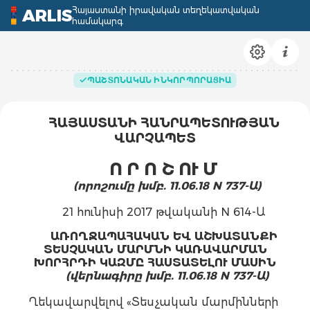
Հայաստանի իրավական տեղեկատվական
ARLIS
համակարգ
ՊԱՇՏՈՆԱԿԱՆ ԻՆԿՈՐՊՈՐԱՑԻԱ
ՀԱՅԱՍՏԱՆԻ ՀԱՆՐԱՊԵՏՈՒԹՅԱՆ
ՎԱՐՉԱՊԵՏ
Ո Ր Ո Շ ՈՒ Մ
(որոշումը խմբ. 11.06.18 N 737-Ա)
21 հունիսի 2017 թվականի N 614-Ա
ԱՌՈՂՋԱՊԱՀԱԿԱՆ ԵՎ ԱՇԽԱՏԱՆՔԻ
ՏԵՍՉԱԿԱՆ ՄԱՐՄՆԻ ԿԱՌԱՎԱՐՄԱՆ
ԽՈՐՀՐԴԻ ԿԱԶՄԸ ՀԱՍՏԱՏԵԼՈՒ ՄԱՍԻՆ
(վերնագիրը խմբ. 11.06.18 N 737-Ա)
Ղեկավարվելով «Տեսչական մարմինների