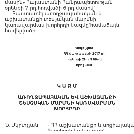
մասին» Հայաստանի Հանրապետության
օրենքի 7-րդ հոդվածի 6-րդ մասով`
Հաստատել առողջապահական և
աշխատանքի տեսչական մարմնի
կառավարման խորհրդի կազմը` համաձայն
հավելվածի:
Հավելված
ՀՀ վարչապետի 2017 թ.
հունիսի 21-ի N 614-Ա
որոշման
Կ Ա Զ Մ
ԱՌՈՂՋԱՊԱՀԱԿԱՆ ԵՎ ԱՇԽԱՏԱՆՔԻ
ՏԵՍՉԱԿԱՆ ՄԱՐՄՆԻ ԿԱՌԱՎԱՐՄԱՆ
ԽՈՐՀՐԴԻ
Ն. Մկրտչյան
- ՀՀ աշխատանքի և սոցիալակ
(խորհրդի նախագահ)