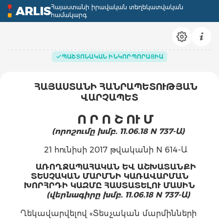
Հայաստանի իրավական տեղեկատվական
ARLIS
համակարգ
ՊԱՇՏՈՆԱԿԱՆ ԻՆԿՈՐՊՈՐԱՑԻԱ
ՀԱՅԱՍՏԱՆԻ ՀԱՆՐԱՊԵՏՈՒԹՅԱՆ
ՎԱՐՉԱՊԵՏ
Ո Ր Ո Շ ՈՒ Մ
(որոշումը խմբ. 11.06.18 N 737-Ա)
21 հունիսի 2017 թվականի N 614-Ա
ԱՌՈՂՋԱՊԱՀԱԿԱՆ ԵՎ ԱՇԽԱՏԱՆՔԻ
ՏԵՍՉԱԿԱՆ ՄԱՐՄՆԻ ԿԱՌԱՎԱՐՄԱՆ
ԽՈՐՀՐԴԻ ԿԱԶՄԸ ՀԱՍՏԱՏԵԼՈՒ ՄԱՍԻՆ
(վերնագիրը խմբ. 11.06.18 N 737-Ա)
Ղեկավարվելով «Տեսչական մարմինների