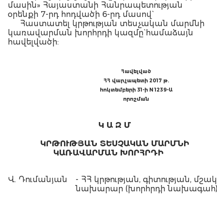
մասին» Հայաստանի Հանրապետության
օրենքի 7-րդ հոդվածի 6-րդ մասով`
Հաստատել կրթության տեսչական մարմնի
կառավարման խորհրդի կազմը` համաձայն
հավելվածի:
Հավելված
ՀՀ վարչապետի 2017 թ.
հոկտեմբերի 31-ի N 1239
-Ա
որոշման
Կ Ա Զ Մ
ԿՐԹՈՒԹՅԱՆ ՏԵՍՉԱԿԱՆ ՄԱՐՄՆԻ
ԿԱՌԱՎԱՐՄԱՆ ԽՈՐՀՐԴԻ
Վ. Դումանյան
- ՀՀ կրթության, գիտության, մշա
նախարար (խորհրդի նախագահ