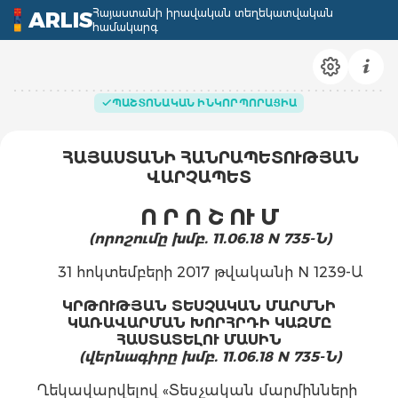
Հայաստանի իրավական տեղեկատվական
ARLIS
համակարգ
ՊԱՇՏՈՆԱԿԱՆ ԻՆԿՈՐՊՈՐԱՑԻԱ
ՀԱՅԱՍՏԱՆԻ ՀԱՆՐԱՊԵՏՈՒԹՅԱՆ
ՎԱՐՉԱՊԵՏ
Ո Ր Ո Շ ՈՒ Մ
(որոշումը խմբ. 11.06.18 N 735-Ն)
31 հոկտեմբերի 2017 թվականի N 1239-Ա
ԿՐԹՈՒԹՅԱՆ ՏԵՍՉԱԿԱՆ ՄԱՐՄՆԻ
ԿԱՌԱՎԱՐՄԱՆ ԽՈՐՀՐԴԻ ԿԱԶՄԸ
ՀԱՍՏԱՏԵԼՈՒ ՄԱՍԻՆ
(վերնագիրը խմբ. 11.06.18 N 735-Ն)
Ղեկավարվելով «Տեսչական մարմինների