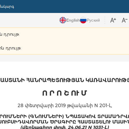
մակարգ
English
Руский
ն դրույթ:
ին դրույթ:
ԱՍՏԱՆԻ ՀԱՆՐԱՊԵՏՈՒԹՅԱՆ ԿԱՌԱՎԱՐՈՒԹ
Ո Ր Ո Շ ՈՒ Մ
28 փետրվարի 2019 թվականի N 201-Լ
ՐՈՒՄՆԵՐԻ (ԳՆՈՒՄՆԵՐԻ) ՆՊԱՏԱԿՈՎ ՏՐԱՄԱԴՐՎ
ՍՈՒԲՍԻԴԱՎՈՐՄԱՆ ԾՐԱԳԻՐԸ ՀԱՍՏԱՏԵԼՈՒ ՄԱՍԻ
(վերնագիրը փոփ. 24.06.21 N 1031-Լ)