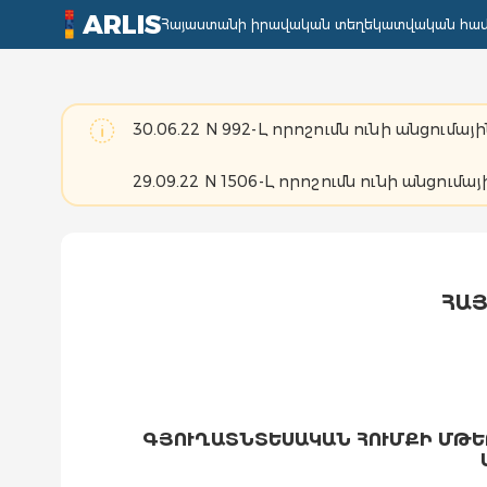
ARLIS
Հայաստանի իրավական տեղեկատվական հա
30.06.22 N 992-Լ որոշումն ունի անցումայի
29.09.22 N 1506-Լ որոշումն ունի անցումայ
ՀԱՅ
ԳՅՈՒՂԱՏՆՏԵՍԱԿԱՆ ՀՈՒՄՔԻ ՄԹԵ