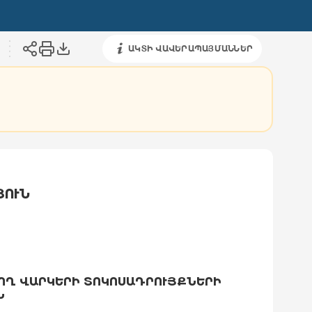
ԱԿՏԻ ՎԱՎԵՐԱՊԱՅՄԱՆՆԵՐ
ՅՈՒՆ
ՈՂ ՎԱՐԿԵՐԻ ՏՈԿՈՍԱԴՐՈՒՅՔՆԵՐԻ
Ն