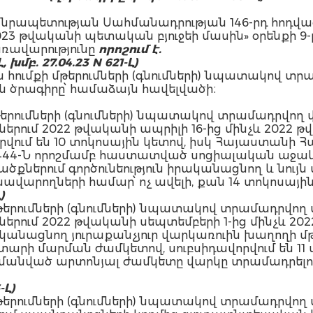
նրապետության Սահմանադրության 146-րդ հոդվածի
 թվականի պետական բյուջեի մասին» օրենքի 9-րդ
ռավարությունը
որոշում է.
Լ, խմբ.
27.04.23
N 621-Լ
)
 հումքի մթերումների (գնումների) նպատակով տր
ն ծրագիրը՝ համաձայն հավելվածի։
մթերումների (գնումների) նպատակով տրամադրվող 
րում 2022 թվականի ապրիլի 16-ից մինչև 2022 թ
րվում են 10 տոկոսային կետով, իսկ Հայաստանի
N 1444-Ն որոշմամբ հաստատված սոցիալական աջա
քներում գործունեություն իրականացնող և նույն
ավարողների համար՝ ոչ ավելի, քան 14 տոկոսային
)
մթերումների (գնումների) նպատակով տրամադրվող
երում 2022 թվականի սեպտեմբերի 1-ից մինչև 202
ականացնող յուրաքանչյուր վարկառուին խաղողի մթ
տարի մարման ժամկետով, սուբսիդավորվում են 11 
անված արտոնյալ ժամկետը վարկը տրամադրելու պ
-Լ)
մթերումների (գնումների) նպատակով տրամադրվող