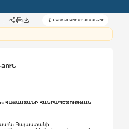
ԱԿՏԻ ՎԱՎԵՐԱՊԱՅՄԱՆՆԵՐ
ԹՅՈՒՆ
Ն» ՀԱՅԱՍՏԱՆԻ ՀԱՆՐԱՊԵՏՈՒԹՅԱՆ
ասին» Հայաստանի