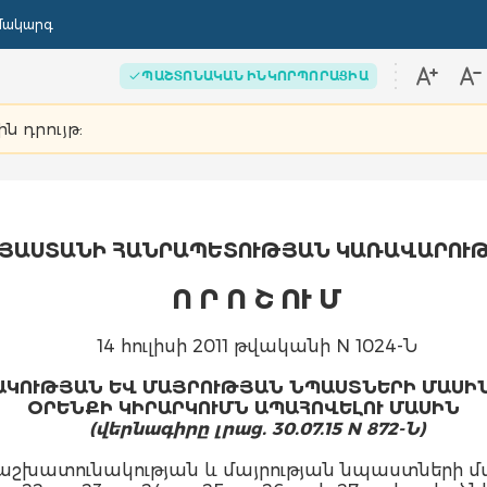
մակարգ
ՊԱՇՏՈՆԱԿԱՆ ԻՆԿՈՐՊՈՐԱՑԻԱ
ին դրույթ:
ՅԱՍՏԱՆԻ ՀԱՆՐԱՊԵՏՈՒԹՅԱՆ ԿԱՌԱՎԱՐՈՒ
Ո Ր Ո Շ ՈՒ Մ
14 հուլիսի 2011 թվականի N 1024-Ն
ԿՈՒԹՅԱՆ ԵՎ ՄԱՅՐՈՒԹՅԱՆ ՆՊԱՍՏՆԵՐԻ ՄԱՍԻ
ՕՐԵՆՔԻ ԿԻՐԱՐԿՈՒՄՆ ԱՊԱՀՈՎԵԼՈՒ ՄԱՍԻՆ
(վերնագիրը լրաց. 30.07.15 N 872-Ն)
շխատունակության և մայրության նպաստների մ