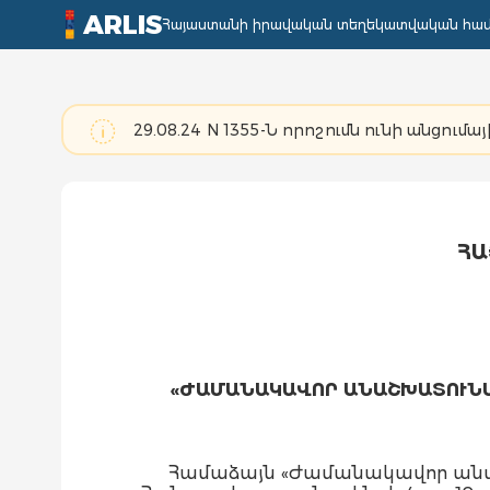
ARLIS
Հայաստանի իրավական տեղեկատվական հա
29.08.24 N 1355-Ն որոշումն ունի անցումայ
ՀԱ
«ԺԱՄԱՆԱԿԱՎՈՐ ԱՆԱՇԽԱՏՈՒՆԱ
Համաձայն «Ժամանակավոր անա