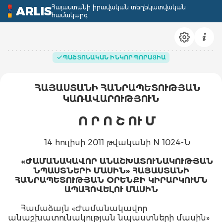
Հայաստանի իրավական տեղեկատվական
ARLIS
համակարգ
ՊԱՇՏՈՆԱԿԱՆ ԻՆԿՈՐՊՈՐԱՑԻԱ
ՀԱՅԱՍՏԱՆԻ ՀԱՆՐԱՊԵՏՈՒԹՅԱՆ
ԿԱՌԱՎԱՐՈՒԹՅՈՒՆ
Ո Ր Ո Շ ՈՒ Մ
14 հուլիսի 2011 թվականի N 1024-Ն
«ԺԱՄԱՆԱԿԱՎՈՐ ԱՆԱՇԽԱՏՈՒՆԱԿՈՒԹՅԱՆ
ՆՊԱՍՏՆԵՐԻ ՄԱՍԻՆ» ՀԱՅԱՍՏԱՆԻ
ՀԱՆՐԱՊԵՏՈՒԹՅԱՆ ՕՐԵՆՔԻ ԿԻՐԱՐԿՈՒՄՆ
ԱՊԱՀՈՎԵԼՈՒ ՄԱՍԻՆ
Համաձայն «Ժամանակավոր
անաշխատունակության նպաստների մասին»