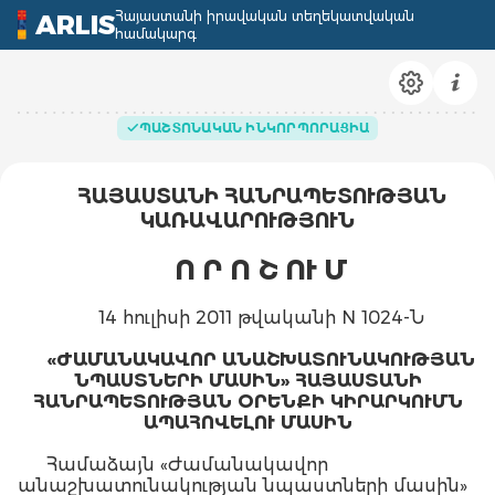
Հայաստանի իրավական տեղեկատվական
ARLIS
համակարգ
ՊԱՇՏՈՆԱԿԱՆ ԻՆԿՈՐՊՈՐԱՑԻԱ
ՀԱՅԱՍՏԱՆԻ ՀԱՆՐԱՊԵՏՈՒԹՅԱՆ
ԿԱՌԱՎԱՐՈՒԹՅՈՒՆ
Ո Ր Ո Շ ՈՒ Մ
14 հուլիսի 2011 թվականի N 1024-Ն
«ԺԱՄԱՆԱԿԱՎՈՐ ԱՆԱՇԽԱՏՈՒՆԱԿՈՒԹՅԱՆ
ՆՊԱՍՏՆԵՐԻ ՄԱՍԻՆ» ՀԱՅԱՍՏԱՆԻ
ՀԱՆՐԱՊԵՏՈՒԹՅԱՆ ՕՐԵՆՔԻ ԿԻՐԱՐԿՈՒՄՆ
ԱՊԱՀՈՎԵԼՈՒ ՄԱՍԻՆ
Համաձայն «Ժամանակավոր
անաշխատունակության նպաստների մասին»