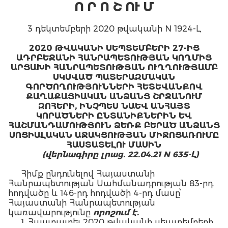
Ո Ր Ո Շ ՈՒ Մ
3 դեկտեմբերի 2020 թվականի N 1924-Լ
2020 ԹՎԱԿԱՆԻ ՍԵՊՏԵՄԲԵՐԻ 27-ԻՑ
ԱԴՐԲԵՋԱՆԻ ՀԱՆՐԱՊԵՏՈՒԹՅԱՆ ԿՈՂՄԻՑ
ԱՐՑԱԽԻ ՀԱՆՐԱՊԵՏՈՒԹՅԱՆ ՈՒՂՂՈՒԹՅԱՄԲ
ՍԿՍՎԱԾ ՊԱՏԵՐԱԶՄԱԿԱՆ
ԳՈՐԾՈՂՈՒԹՅՈՒՆՆԵՐԻ ՀԵՏԵՎԱՆՔՈՎ
ՔԱՂԱՔԱՑԻԱԿԱՆ ԱՆՁԱՆՑ ՇՐՋԱՆՈՒՄ
ԶՈՀԵՐԻ, ԻՆՉՊԵՍ ՆԱԵՎ ԱՆՀԱՅՏ
ԿՈՐԱԾՆԵՐԻ ԸՆՏԱՆԻՔՆԵՐԻՆ ԵՎ
ՀԱՇՄԱՆԴԱՄՈՒԹՅՈՒՆ ՁԵՌՔ ԲԵՐԱԾ ԱՆՁԱՆՑ
ՍՈՑԻԱԼԱԿԱՆ ԱՋԱԿՑՈՒԹՅԱՆ ՄԻՋՈՑԱՌՈՒՄԸ
ՀԱՍՏԱՏԵԼՈՒ ՄԱՍԻՆ
(վերնագիրը լրաց. 22.04.21 N 635-Լ)
Հիմք ընդունելով Հայաստանի
Հանրապետության Սահմանադրության 83-րդ
հոդվածը և 146-րդ հոդվածի 4-րդ մասը՝
Հայաստանի Հանրապետության
կառավարությունը
որոշում է.
1. Հաստատել 2020 թվականի սեպտեմբերի