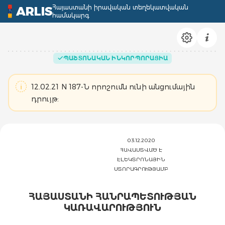
Հայաստանի իրավական տեղեկատվական
ARLIS
համակարգ
ՊԱՇՏՈՆԱԿԱՆ ԻՆԿՈՐՊՈՐԱՑԻԱ
12.02.21 N 187-Ն որոշումն ունի անցումային
դրույթ:
03.12.2020
ՀԱՎԱՍՏՎԱԾ Է
ԷԼԵԿՏՐՈՆԱՅԻՆ
ՍՏՈՐԱԳՐՈՒԹՅԱՄԲ
ՀԱՅԱՍՏԱՆԻ ՀԱՆՐԱՊԵՏՈՒԹՅԱՆ
ԿԱՌԱՎԱՐՈՒԹՅՈՒՆ