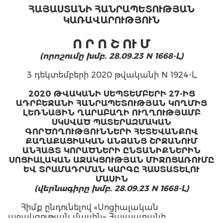
ՀԱՅԱՍՏԱՆԻ ՀԱՆՐԱՊԵՏՈՒԹՅԱՆ
ԿԱՌԱՎԱՐՈՒԹՅՈՒՆ
Ո Ր Ո Շ ՈՒ Մ
(որոշումը խմբ. 28.09.23 N 1668-Լ)
3 դեկտեմբերի 2020 թվականի N 1924-Լ
2020 ԹՎԱԿԱՆԻ ՍԵՊՏԵՄԲԵՐԻ 27-ԻՑ
ԱԴՐԲԵՋԱՆԻ ՀԱՆՐԱՊԵՏՈՒԹՅԱՆ ԿՈՂՄԻՑ
ԼԵՌՆԱՅԻՆ ՂԱՐԱԲԱՂԻ ՈՒՂՂՈՒԹՅԱՄԲ
ՍԿՍՎԱԾ ՊԱՏԵՐԱԶՄԱԿԱՆ
ԳՈՐԾՈՂՈՒԹՅՈՒՆՆԵՐԻ ՀԵՏԵՎԱՆՔՈՎ
ՔԱՂԱՔԱՑԻԱԿԱՆ ԱՆՁԱՆՑ ՇՐՋԱՆՈՒՄ
ԱՆՀԱՅՏ ԿՈՐԱԾՆԵՐԻ ԸՆՏԱՆԻՔՆԵՐԻՆ
ՍՈՑԻԱԼԱԿԱՆ ԱՋԱԿՑՈՒԹՅԱՆ ՄԻՋՈՑԱՌՈՒՄԸ
ԵՎ ՏՐԱՄԱԴՐՄԱՆ ԿԱՐԳԸ ՀԱՍՏԱՏԵԼՈՒ
ՄԱՍԻՆ
(վերնագիրը խմբ. 28.09.23 N 1668-Լ)
Հիմք ընդունելով «Սոցիալական
աջակցության մասին» Հայաստանի