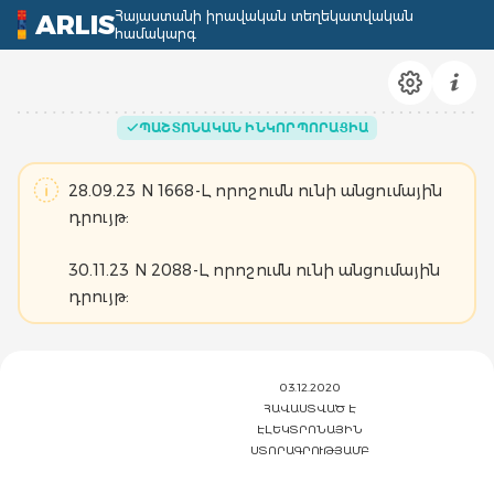
Հայաստանի իրավական տեղեկատվական
ARLIS
համակարգ
ՊԱՇՏՈՆԱԿԱՆ ԻՆԿՈՐՊՈՐԱՑԻԱ
28.09.23 N 1668-Լ որոշումն ունի անցումային
դրույթ:
30.11.23 N 2088-Լ որոշումն ունի անցումային
դրույթ:
03.12.2020
ՀԱՎԱՍՏՎԱԾ Է
ԷԼԵԿՏՐՈՆԱՅԻՆ
ՍՏՈՐԱԳՐՈՒԹՅԱՄԲ