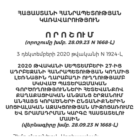
ՀԱՅԱՍՏԱՆԻ ՀԱՆՐԱՊԵՏՈՒԹՅԱՆ
ԿԱՌԱՎԱՐՈՒԹՅՈՒՆ
Ո Ր Ո Շ ՈՒ Մ
(որոշումը խմբ. 28.09.23 N 1668-Լ)
3 դեկտեմբերի 2020 թվականի N 1924-Լ
2020 ԹՎԱԿԱՆԻ ՍԵՊՏԵՄԲԵՐԻ 27-ԻՑ
ԱԴՐԲԵՋԱՆԻ ՀԱՆՐԱՊԵՏՈՒԹՅԱՆ ԿՈՂՄԻՑ
ԼԵՌՆԱՅԻՆ ՂԱՐԱԲԱՂԻ ՈՒՂՂՈՒԹՅԱՄԲ
ՍԿՍՎԱԾ ՊԱՏԵՐԱԶՄԱԿԱՆ
ԳՈՐԾՈՂՈՒԹՅՈՒՆՆԵՐԻ ՀԵՏԵՎԱՆՔՈՎ
ՔԱՂԱՔԱՑԻԱԿԱՆ ԱՆՁԱՆՑ ՇՐՋԱՆՈՒՄ
ԱՆՀԱՅՏ ԿՈՐԱԾՆԵՐԻ ԸՆՏԱՆԻՔՆԵՐԻՆ
ՍՈՑԻԱԼԱԿԱՆ ԱՋԱԿՑՈՒԹՅԱՆ ՄԻՋՈՑԱՌՈՒՄԸ
ԵՎ ՏՐԱՄԱԴՐՄԱՆ ԿԱՐԳԸ ՀԱՍՏԱՏԵԼՈՒ
ՄԱՍԻՆ
(վերնագիրը խմբ. 28.09.23 N 1668-Լ)
Հիմք ընդունելով «Սոցիալական