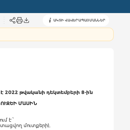
ԱԿՏԻ ՎԱՎԵՐԱՊԱՅՄԱՆՆԵՐ
է 2022 թվականի դեկտեմբերի 8-ին
ՈՒՋԵԻ ՄԱՍԻՆ
մ է ՝
ստացվող մուտքերի),