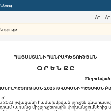
մակարգ
ն դրույթ:
ՀԱՅԱՍՏԱՆԻ ՀԱՆՐԱՊԵՏՈՒԹՅԱՆ
Օ Ր Ե Ն Ք Ը
Ընդունված 
ՀԱՆՐԱՊԵՏՈՒԹՅԱՆ 2023 ԹՎԱԿԱՆԻ ՊԵՏԱԿԱՆ ԲՅ
ր`
 2023 թվականի համախմբված բյուջեն գնահատվու
լրդ դրամ (առանց միջբյուջետային փոխանցումներից 