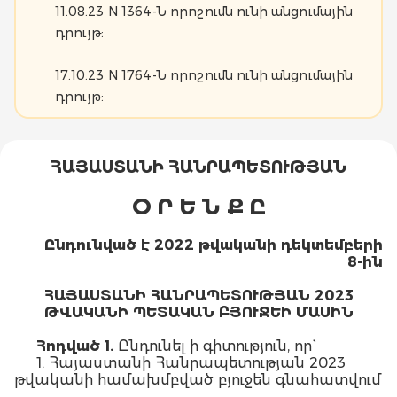
11.08.23 N 1364-Ն որոշումն ունի անցումային
դրույթ:
17.10.23 N 1764-Ն որոշումն ունի անցումային
դրույթ:
ՀԱՅԱՍՏԱՆԻ ՀԱՆՐԱՊԵՏՈՒԹՅԱՆ
Օ Ր Ե Ն Ք Ը
Ընդունված է 2022 թվականի դեկտեմբերի
8-ին
ՀԱՅԱՍՏԱՆԻ ՀԱՆՐԱՊԵՏՈՒԹՅԱՆ 2023
ԹՎԱԿԱՆԻ ՊԵՏԱԿԱՆ ԲՅՈՒՋԵԻ ՄԱՍԻՆ
Հոդված 1.
Ընդունել ի գիտություն, որ`
1. Հայաստանի Հանրապետության 2023
թվականի համախմբված բյուջեն գնահատվում
է ՝