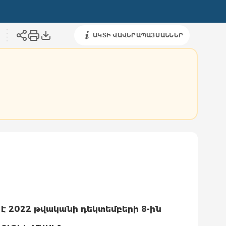
ԱԿՏԻ ՎԱՎԵՐԱՊԱՅՄԱՆՆԵՐ
է 2022 թվականի դեկտեմբերի 8-ին