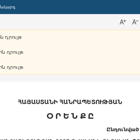
մակարգ
ն դրույթ:
ին դրույթ:
ին դրույթ:
ՀԱՅԱՍՏԱՆԻ ՀԱՆՐԱՊԵՏՈՒԹՅԱՆ
Օ Ր Ե Ն Ք Ը
Ընդունված 