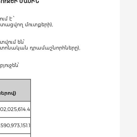
ՈՒՋԵԻ ՄԱՍԻՆ
մ է ՝
ստացվող մուտքերի),
վում են՝
պաշտոնական դրամաշնորհները),
ուջեն՝
ը
ներով
)
02,025,614.4
,590,973,151.1