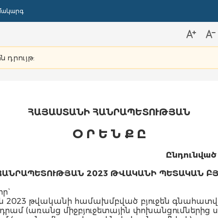
մակարգ
ն դրույթ:
ՀԱՅԱՍՏԱՆԻ ՀԱՆՐԱՊԵՏՈՒԹՅԱՆ
Օ Ր Ե Ն Ք Ը
Ընդունված 
ՀԱՆՐԱՊԵՏՈՒԹՅԱՆ 2023 ԹՎԱԿԱՆԻ ՊԵՏԱԿԱՆ ԲՅ
ր`
 2023 թվականի համախմբված բյուջեն գնահատվու
լրդ դրամ (առանց միջբյուջետային փոխանցումներից 