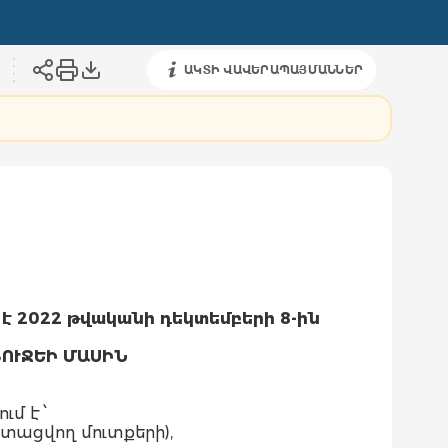
ԱԿՏԻ ՎԱՎԵՐԱՊԱՅՄԱՆՆԵՐ
է 2022 թվականի դեկտեմբերի 8-ին
ՈՒՋԵԻ ՄԱՍԻՆ
մ է ՝
ստացվող մուտքերի),