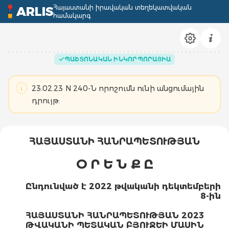
Հայաստանի իրավական տեղեկատվական
ARLIS
համակարգ
ՊԱՇՏՈՆԱԿԱՆ ԻՆԿՈՐՊՈՐԱՑԻԱ
23.02.23 N 240-Ն որոշումն ունի անցումային
դրույթ:
ՀԱՅԱՍՏԱՆԻ ՀԱՆՐԱՊԵՏՈՒԹՅԱՆ
Օ Ր Ե Ն Ք Ը
Ընդունված է 2022 թվականի դեկտեմբերի
8-ին
ՀԱՅԱՍՏԱՆԻ ՀԱՆՐԱՊԵՏՈՒԹՅԱՆ 2023
ԹՎԱԿԱՆԻ ՊԵՏԱԿԱՆ ԲՅՈՒՋԵԻ ՄԱՍԻՆ