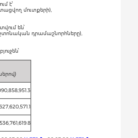
մ է՝
ստացվող մուտքերի),
վում են՝
պաշտոնական դրամաշնորհները),
ուջեն՝
երով)
90,858,951.3
627,620,571.1
536,761,619.8