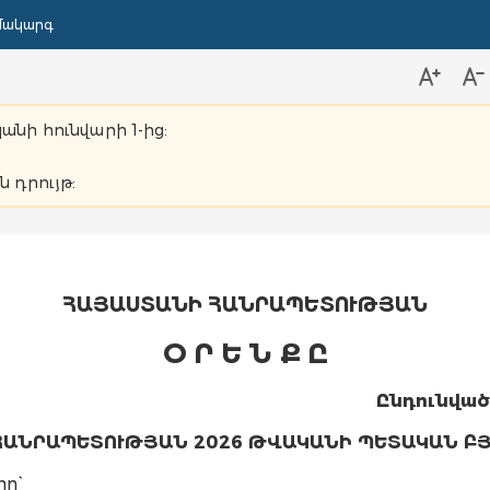
մակարգ
կանի հունվարի 1-ից:
ն դրույթ:
ՀԱՅԱՍՏԱՆԻ ՀԱՆՐԱՊԵՏՈՒԹՅԱՆ
Օ Ր Ե Ն Ք Ը
Ընդունված
ՀԱՆՐԱՊԵՏՈՒԹՅԱՆ 2026 ԹՎԱԿԱՆԻ ՊԵՏԱԿԱՆ ԲՅ
ր`