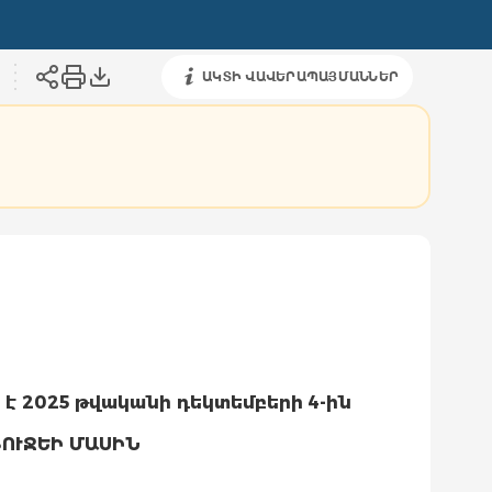
ԱԿՏԻ ՎԱՎԵՐԱՊԱՅՄԱՆՆԵՐ
 է
2025
թվականի
դեկտեմբերի 4-
ին
ՈՒՋԵԻ ՄԱՍԻՆ