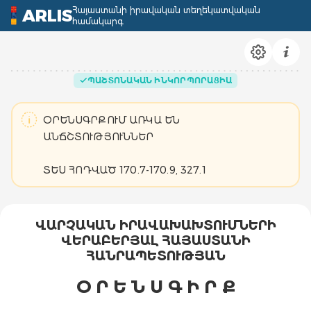
Հայաստանի իրավական տեղեկատվական
ARLIS
համակարգ
ՊԱՇՏՈՆԱԿԱՆ ԻՆԿՈՐՊՈՐԱՑԻԱ
ՕՐԵՆՍԳՐՔՈՒՄ ԱՌԿԱ ԵՆ
ԱՆՃՇՏՈՒԹՅՈՒՆՆԵՐ
ՏԵ´Ս ՀՈԴՎԱԾ 170.7-170.9, 327.1
ՎԱՐՉԱԿԱՆ ԻՐԱՎԱԽԱԽՏՈՒՄՆԵՐԻ
ՎԵՐԱԲԵՐՅԱԼ ՀԱՅԱՍՏԱՆԻ
ՀԱՆՐԱՊԵՏՈՒԹՅԱՆ
Օ Ր Ե Ն Ս Գ Ի Ր Ք