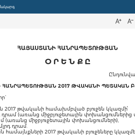
մակարգ
ՀԱՅԱՍՏԱՆԻ ՀԱՆՐԱՊԵՏՈՒԹՅԱՆ
Օ Ր Ե Ն Ք Ը
Ընդունվա
 ՀԱՆՐԱՊԵՏՈՒԹՅԱՆ 2017 ԹՎԱԿԱՆԻ ՊԵՏԱԿԱՆ Բ
ր`
 2017 թվականի համախմբված բյուջեն կկազմի՝
լրդ դրամ (առանց միջբյուջետային փոխանցումներից
դրամ (առանց միջբյուջետային փոխանցումների),
մլրդ դրամ.
համայնքների 2017 թվականի բյուջեները կկազմե