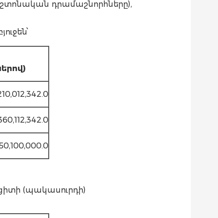
պաշտոնական դրամաշնորհները),
ուջեն՝
ը
երով)
,210,012,342.0
,360,112,342.0
50,100,000.0
իտի (պակասուրդի)