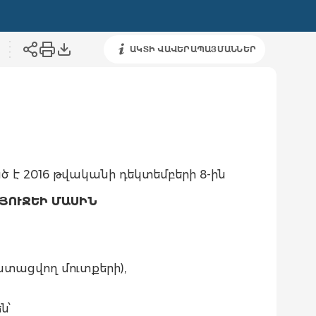
ԱԿՏԻ ՎԱՎԵՐԱՊԱՅՄԱՆՆԵՐ
ծ է 2016 թվականի դեկտեմբերի 8-ին
ՅՈՒՋԵԻ ՄԱՍԻՆ
 ստացվող մուտքերի),
ն՝