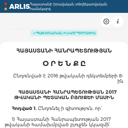
Հայաստանի իրավական տեղեկատվական
ARLIS
համակարգ
ՊԱՇՏՈՆԱԿԱՆ ԻՆԿՈՐՊՈՐԱՑԻԱ
ՀԱՅԱՍՏԱՆԻ ՀԱՆՐԱՊԵՏՈՒԹՅԱՆ
Օ Ր Ե Ն Ք Ը
Ընդունված է 2016 թվականի դեկտեմբերի 8-
ին
ՀԱՅԱՍՏԱՆԻ ՀԱՆՐԱՊԵՏՈՒԹՅԱՆ 2017
ԹՎԱԿԱՆԻ ՊԵՏԱԿԱՆ ԲՅՈՒՋԵԻ ՄԱՍԻՆ
Հոդված 1.
Ընդունել ի գիտություն, որ`
1) Հայաստանի Հանրապետության 2017
թվականի համախմբված բյուջեն կկազմի՝