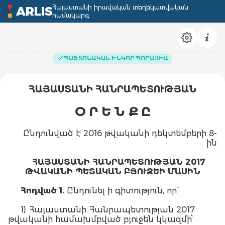
Հայաստանի իրավական տեղեկատվական
ARLIS
համակարգ
ՊԱՇՏՈՆԱԿԱՆ ԻՆԿՈՐՊՈՐԱՑԻԱ
ՀԱՅԱՍՏԱՆԻ ՀԱՆՐԱՊԵՏՈՒԹՅԱՆ
Օ Ր Ե Ն Ք Ը
Ընդունված է 2016 թվականի դեկտեմբերի 8-
ին
ՀԱՅԱՍՏԱՆԻ ՀԱՆՐԱՊԵՏՈՒԹՅԱՆ 2017
ԹՎԱԿԱՆԻ ՊԵՏԱԿԱՆ ԲՅՈՒՋԵԻ ՄԱՍԻՆ
Հոդված 1.
Ընդունել ի գիտություն, որ`
1) Հայաստանի Հանրապետության 2017
թվականի համախմբված բյուջեն կկազմի՝