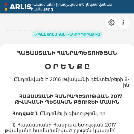
Հայաստանի իրավական տեղեկատվական
ARLIS
համակարգ
ՊԱՇՏՈՆԱԿԱՆ ԻՆԿՈՐՊՈՐԱՑԻԱ
ՀԱՅԱՍՏԱՆԻ ՀԱՆՐԱՊԵՏՈՒԹՅԱՆ
Օ Ր Ե Ն Ք Ը
Ընդունված է 2016 թվականի դեկտեմբերի 8-
ին
ՀԱՅԱՍՏԱՆԻ ՀԱՆՐԱՊԵՏՈՒԹՅԱՆ 2017
ԹՎԱԿԱՆԻ ՊԵՏԱԿԱՆ ԲՅՈՒՋԵԻ ՄԱՍԻՆ
Հոդված 1.
Ընդունել ի գիտություն, որ`
1) Հայաստանի Հանրապետության 2017
թվականի համախմբված բյուջեն կկազմի՝