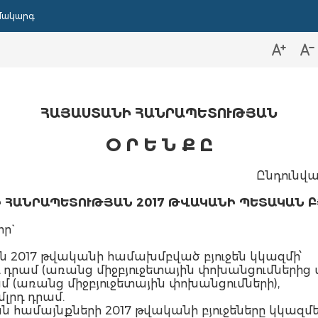
մակարգ
ՀԱՅԱՍՏԱՆԻ ՀԱՆՐԱՊԵՏՈՒԹՅԱՆ
Օ Ր Ե Ն Ք Ը
Ընդունվա
 ՀԱՆՐԱՊԵՏՈՒԹՅԱՆ 2017 ԹՎԱԿԱՆԻ ՊԵՏԱԿԱՆ Բ
ր`
 2017 թվականի համախմբված բյուջեն կկազմի՝
լրդ դրամ (առանց միջբյուջետային փոխանցումներից
դրամ (առանց միջբյուջետային փոխանցումների),
մլրդ դրամ.
համայնքների 2017 թվականի բյուջեները կկազմե