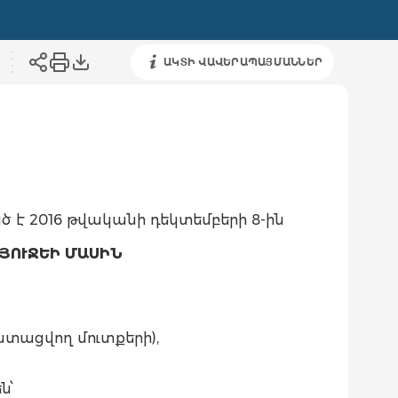
ԱԿՏԻ ՎԱՎԵՐԱՊԱՅՄԱՆՆԵՐ
ծ է 2016 թվականի դեկտեմբերի 8-ին
ՅՈՒՋԵԻ ՄԱՍԻՆ
 ստացվող մուտքերի),
ն՝