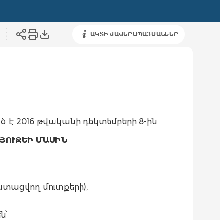
ԱԿՏԻ ՎԱՎԵՐԱՊԱՅՄԱՆՆԵՐ
ծ է 2016 թվականի դեկտեմբերի 8-ին
ՅՈՒՋԵԻ ՄԱՍԻՆ
 ստացվող մուտքերի),
ն՝