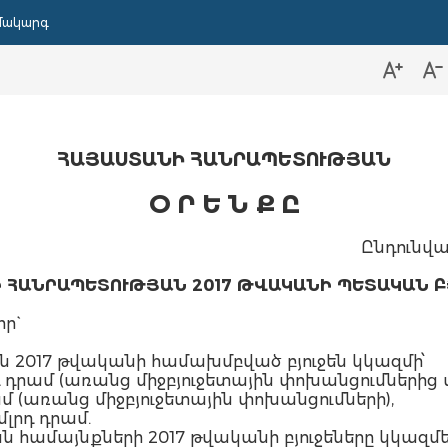
մակարգ
ՀԱՅԱՍՏԱՆԻ ՀԱՆՐԱՊԵՏՈՒԹՅԱՆ
Օ Ր Ե Ն Ք Ը
Ընդունվա
 ՀԱՆՐԱՊԵՏՈՒԹՅԱՆ 2017 ԹՎԱԿԱՆԻ ՊԵՏԱԿԱՆ Բ
ր`
 2017 թվականի համախմբված բյուջեն կկազմի՝
լրդ դրամ (առանց միջբյուջետային փոխանցումներից
դրամ (առանց միջբյուջետային փոխանցումների),
մլրդ դրամ.
համայնքների 2017 թվականի բյուջեները կկազմե