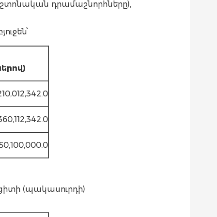
պաշտոնական դրամաշնորհները),
ուջեն՝
ը
երով)
,210,012,342.0
,360,112,342.0
50,100,000.0
իտի (պակասուրդի)