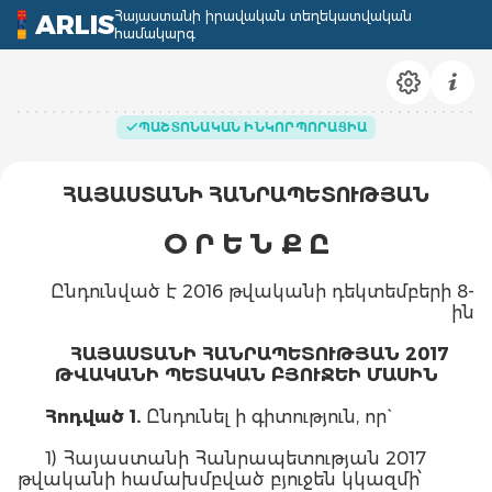
Հայաստանի իրավական տեղեկատվական
ARLIS
համակարգ
ՊԱՇՏՈՆԱԿԱՆ ԻՆԿՈՐՊՈՐԱՑԻԱ
ՀԱՅԱՍՏԱՆԻ ՀԱՆՐԱՊԵՏՈՒԹՅԱՆ
Օ Ր Ե Ն Ք Ը
Ընդունված է 2016 թվականի դեկտեմբերի 8-
ին
ՀԱՅԱՍՏԱՆԻ ՀԱՆՐԱՊԵՏՈՒԹՅԱՆ 2017
ԹՎԱԿԱՆԻ ՊԵՏԱԿԱՆ ԲՅՈՒՋԵԻ ՄԱՍԻՆ
Հոդված 1.
Ընդունել ի գիտություն, որ`
1) Հայաստանի Հանրապետության 2017
թվականի համախմբված բյուջեն կկազմի՝