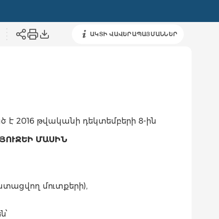
ԱԿՏԻ ՎԱՎԵՐԱՊԱՅՄԱՆՆԵՐ
ծ է 2016 թվականի դեկտեմբերի 8-ին
ՅՈՒՋԵԻ ՄԱՍԻՆ
 ստացվող մուտքերի),
ն՝