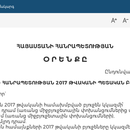
մակարգ
ՀԱՅԱՍՏԱՆԻ ՀԱՆՐԱՊԵՏՈՒԹՅԱՆ
Օ Ր Ե Ն Ք Ը
Ընդունվա
 ՀԱՆՐԱՊԵՏՈՒԹՅԱՆ 2017 ԹՎԱԿԱՆԻ ՊԵՏԱԿԱՆ Բ
ր`
 2017 թվականի համախմբված բյուջեն կկազմի՝
լրդ դրամ (առանց միջբյուջետային փոխանցումներից
դրամ (առանց միջբյուջետային փոխանցումների),
մլրդ դրամ.
համայնքների 2017 թվականի բյուջեները կկազմե