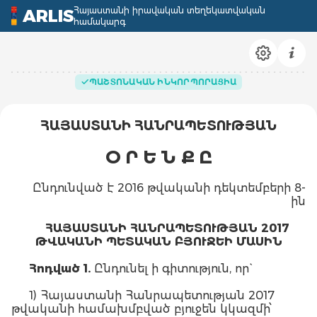
Հայաստանի իրավական տեղեկատվական
ARLIS
համակարգ
ՊԱՇՏՈՆԱԿԱՆ ԻՆԿՈՐՊՈՐԱՑԻԱ
ՀԱՅԱՍՏԱՆԻ ՀԱՆՐԱՊԵՏՈՒԹՅԱՆ
Օ Ր Ե Ն Ք Ը
Ընդունված է 2016 թվականի դեկտեմբերի 8-
ին
ՀԱՅԱՍՏԱՆԻ ՀԱՆՐԱՊԵՏՈՒԹՅԱՆ 2017
ԹՎԱԿԱՆԻ ՊԵՏԱԿԱՆ ԲՅՈՒՋԵԻ ՄԱՍԻՆ
Հոդված 1.
Ընդունել ի գիտություն, որ`
1) Հայաստանի Հանրապետության 2017
թվականի համախմբված բյուջեն կկազմի՝