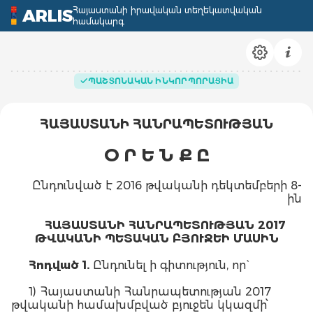
Հայաստանի իրավական տեղեկատվական
ARLIS
համակարգ
ՊԱՇՏՈՆԱԿԱՆ ԻՆԿՈՐՊՈՐԱՑԻԱ
ՀԱՅԱՍՏԱՆԻ ՀԱՆՐԱՊԵՏՈՒԹՅԱՆ
Օ Ր Ե Ն Ք Ը
Ընդունված է 2016 թվականի դեկտեմբերի 8-
ին
ՀԱՅԱՍՏԱՆԻ ՀԱՆՐԱՊԵՏՈՒԹՅԱՆ 2017
ԹՎԱԿԱՆԻ ՊԵՏԱԿԱՆ ԲՅՈՒՋԵԻ ՄԱՍԻՆ
Հոդված 1.
Ընդունել ի գիտություն, որ`
1) Հայաստանի Հանրապետության 2017
թվականի համախմբված բյուջեն կկազմի՝