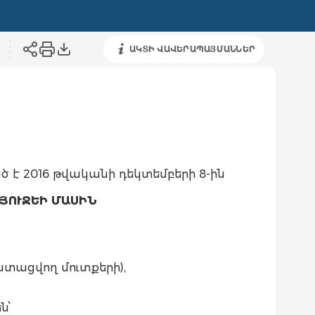
ԱԿՏԻ ՎԱՎԵՐԱՊԱՅՄԱՆՆԵՐ
ծ է 2016 թվականի դեկտեմբերի 8-ին
ՅՈՒՋԵԻ ՄԱՍԻՆ
 ստացվող մուտքերի),
ն՝