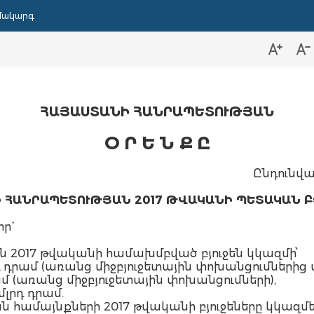
մակարգ
ՀԱՅԱՍՏԱՆԻ ՀԱՆՐԱՊԵՏՈՒԹՅԱՆ
Օ Ր Ե Ն Ք Ը
Ընդունվա
 ՀԱՆՐԱՊԵՏՈՒԹՅԱՆ 2017 ԹՎԱԿԱՆԻ ՊԵՏԱԿԱՆ Բ
ր`
 2017 թվականի համախմբված բյուջեն կկազմի՝
լրդ դրամ (առանց միջբյուջետային փոխանցումներից
դրամ (առանց միջբյուջետային փոխանցումների),
մլրդ դրամ.
համայնքների 2017 թվականի բյուջեները կկազմե