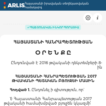
Հայաստանի իրավական տեղեկատվական
ARLIS
համակարգ
ՊԱՇՏՈՆԱԿԱՆ ԻՆԿՈՐՊՈՐԱՑԻԱ
ՀԱՅԱՍՏԱՆԻ ՀԱՆՐԱՊԵՏՈՒԹՅԱՆ
Օ Ր Ե Ն Ք Ը
Ընդունված է 2016 թվականի դեկտեմբերի 8-
ին
ՀԱՅԱՍՏԱՆԻ ՀԱՆՐԱՊԵՏՈՒԹՅԱՆ 2017
ԹՎԱԿԱՆԻ ՊԵՏԱԿԱՆ ԲՅՈՒՋԵԻ ՄԱՍԻՆ
Հոդված 1.
Ընդունել ի գիտություն, որ`
1) Հայաստանի Հանրապետության 2017
թվականի համախմբված բյուջեն կկազմի՝